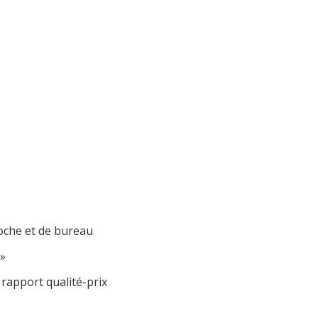
FR
ebshop
Contact & Accès
poche et de bureau
»
t rapport qualité-prix